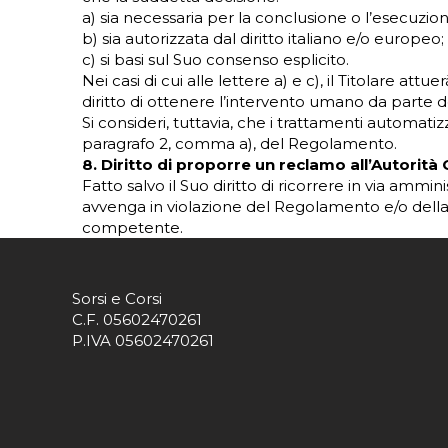
a) sia necessaria per la conclusione o l’esecuzione 
b) sia autorizzata dal diritto italiano e/o europeo;
c) si basi sul Suo consenso esplicito.
Nei casi di cui alle lettere a) e c), il Titolare attu
diritto di ottenere l’intervento umano da parte d
Si consideri, tuttavia, che i trattamenti automatiz
paragrafo 2, comma a), del Regolamento.
8. Diritto di proporre un reclamo all’Autorità
Fatto salvo il Suo diritto di ricorrere in via ammi
avvenga in violazione del Regolamento e/o della
competente.
Sorsi e Corsi
C.F. 05602470261
P.IVA 05602470261