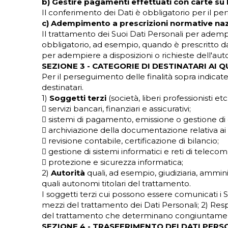
b) Gestire pagamenti effettuati con carte su
Il conferimento dei Dati è obbligatorio per il 
c) Adempimento a prescrizioni normative nazi
Il trattamento dei Suoi Dati Personali per adempi
obbligatorio, ad esempio, quando è prescritto dal
per adempiere a disposizioni o richieste dell'autor
SEZIONE 3 - CATEGORIE DI DESTINATARI AI 
Per il perseguimento delle finalità sopra indicat
destinatari.
1)
Soggetti terzi
(società, liberi professionisti e
 servizi bancari, finanziari e assicurativi;
 sistemi di pagamento, emissione o gestione di c
 archiviazione della documentazione relativa ai r
 revisione contabile, certificazione di bilancio;
 gestione di sistemi informatici e reti di tele
 protezione e sicurezza informatica;
2)
Autorità
quali, ad esempio, giudiziaria, amminis
quali autonomi titolari del trattamento.
I soggetti terzi cui possono essere comunicati i S
mezzi del trattamento dei Dati Personali; 2) Respo
del trattamento che determinano congiuntamente a
SEZIONE 4 - TRASFERIMENTO DEI DATI PER