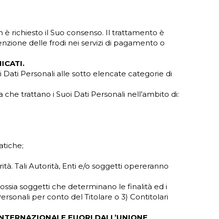
 è richiesto il Suo consenso. Il trattamento è
enzione delle frodi nei servizi di pagamento o
ICATI.
 Dati Personali alle sotto elencate categorie di
a che trattano i Suoi Dati Personali nell’ambito di:
atiche;
orità. Tali Autorità, Enti e/o soggetti opereranno
 ossia soggetti che determinano le finalità ed i
ersonali per conto del Titolare o 3) Contitolari
INTERNAZIONALE FUORI DALL’UNIONE