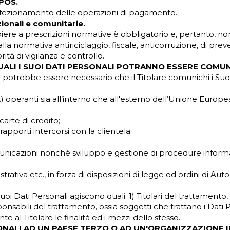
 POS.
perfezionamento delle operazioni di pagamento.
onali e comunitarie.
ere a prescrizioni normative è obbligatorio e, pertanto, non
la normativa antiriciclaggio, fiscale, anticorruzione, di prev
ità di vigilanza e controllo.
QUALI I SUOI DATI PERSONALI POTRANNO ESSERE COMUN
e potrebbe essere necessario che il Titolare comunichi i Suoi
tc.) operanti sia all’interno che all'esterno dell’Unione Europe
arte di credito;
apporti intercorsi con la clientela;
comunicazioni nonché sviluppo e gestione di procedure inform
trativa etc., in forza di disposizioni di legge od ordini di Aut
uoi Dati Personali agiscono quali: 1) Titolari del trattamento,
nsabili del trattamento, ossia soggetti che trattano i Dati P
l Titolare le finalità ed i mezzi dello stesso.
SONALI AD UN PAESE TERZO O AD UN'ORGANIZZAZIONE 