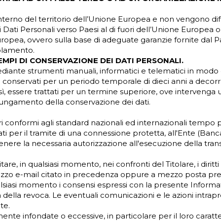
l’interno del territorio dell’Unione Europea e non vengono dif
 Suoi Dati Personali verso Paesi al di fuori dell’Unione Europea
pea, ovvero sulla base di adeguate garanzie fornite dal Paes
olamento.
EMPI DI CONSERVAZIONE DEI DATI PERSONALI.
diante strumenti manuali, informatici e telematici in modo da
ono conservati per un periodo temporale di dieci anni a deco
resì, essere trattati per un termine superiore, ove intervenga 
olungamento della conservazione dei dati.
curi conformi agli standard nazionali ed internazionali tem
ati per il tramite di una connessione protetta, all'Ente (Ba
tenere la necessaria autorizzazione all'esecuzione della tran
tare, in qualsiasi momento, nei confronti del Titolare, i dirit
dirizzo e-mail citato in precedenza oppure a mezzo posta pres
lsiasi momento i consensi espressi con la presente Informati
la revoca. Le eventuali comunicazioni e le azioni intraprese d
te.
ente infondate o eccessive, in particolare per il loro caratter