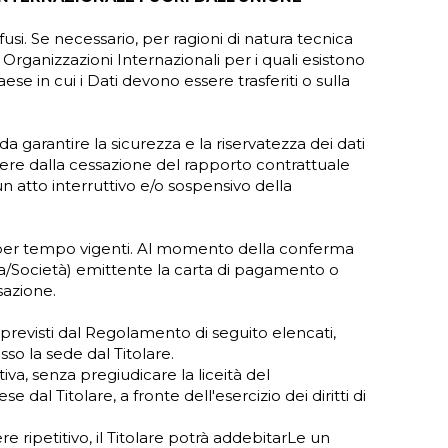
fusi. Se necessario, per ragioni di natura tecnica
 o Organizzazioni Internazionali per i quali esistono
e in cui i Dati devono essere trasferiti o sulla
 garantire la sicurezza e la riservatezza dei dati
rrere dalla cessazione del rapporto contrattuale
un atto interruttivo e/o sospensivo della
po per tempo vigenti. Al momento della conferma
nca/Società) emittente la carta di pagamento o
sazione.
ti previsti dal Regolamento di seguito elencati,
so la sede dal Titolare.
va, senza pregiudicare la liceità del
al Titolare, a fronte dell'esercizio dei diritti di
e ripetitivo, il Titolare potrà addebitarLe un