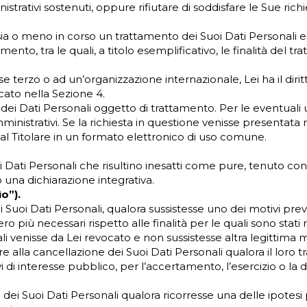
rativi sostenuti, oppure rifiutare di soddisfare le Sue richi
ia o meno in corso un trattamento dei Suoi Dati Personali e, 
mento, tra le quali, a titolo esemplificativo, le finalità del tr
se terzo o ad un’organizzazione internazionale, Lei ha il diri
cato nella Sezione 4.
a dei Dati Personali oggetto di trattamento. Per le eventuali 
inistrativi. Se la richiesta in questione venisse presentata 
dal Titolare in un formato elettronico di uso comune.
oi Dati Personali che risultino inesatti come pure, tenuto con
o una dichiarazione integrativa.
ìo”).
 Suoi Dati Personali, qualora sussistesse uno dei motivi previst
o più necessari rispetto alle finalità per le quali sono stati r
ali venisse da Lei revocato e non sussistesse altra legittima 
e alla cancellazione dei Suoi Dati Personali qualora il loro
 interesse pubblico, per l’accertamento, l’esercizio o la dife
 dei Suoi Dati Personali qualora ricorresse una delle ipotesi 