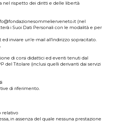
el rispetto dei diritti e delle libertà
l info@fondazionesommelierveneto.it (nel
tterà i Suoi Dati Personali con le modalità e per
t ed inviare un’e-mail all’indirizzo sopracitato.
.
zione di corsi didattici ed eventi tenuti dal
P del Titolare (inclusi quelli derivanti dai servizi
di
ive di riferimento.
 relativo
a stessa, in assenza del quale nessuna prestazione