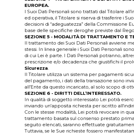
EUROPEA.
I Suoi Dati Personali sono trattati dal Titolare al
ed operativa, il Titolare si riserva di trasferire i
decisioni di “adeguatezza” della Commissione Euro
base delle specifiche deroghe previste dal Reg
SEZIONE 5 - MODALITÀ DI TRATTAMENTO E T
Il trattamento dei Suoi Dati Personali avviene me
stessi. In linea generale i Suoi Dati Personali s
di cui Lei è parte. I Dati Personali potranno, alt
prescrizione e/o decadenza che giustifichi il pr
Sicurezza
.
Il Titolare utilizza un sistema per pagamenti si
del pagamento, i dati della transazione sono invi
all’Ente da questo incaricato, al solo scopo di ot
SEZIONE 6 - DIRITTI DELL’INTERESSATO.
In qualità di soggetto interessato Lei potrà eserci
inviando un'apposita richiesta per iscritto all'in
Con le stesse modalità, Lei potrà revocare in qua
trattamento basata sul consenso prestato prima del
seguito elencati, saranno effettuate gratuitamen
Tuttavia, se le Sue richieste fossero manifestatam