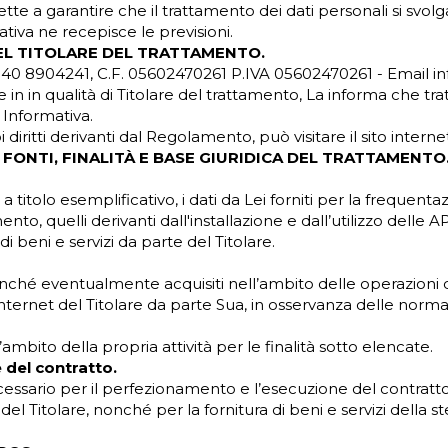
 a garantire che il trattamento dei dati personali si svolga n
iva ne recepisce le previsioni.
DEL TITOLARE DEL TRATTAMENTO.
Tel. 340 8904241, C.F. 05602470261 P.IVA 05602470261 - Emai
e in in qualità di Titolare del trattamento, La informa che tra
 Informativa.
i diritti derivanti dal Regolamento, può visitare il sito interne
, FONTI, FINALITÀ E BASE GIURIDICA DEL TRATTAMENTO
, a titolo esemplificativo, i dati da Lei forniti per la frequenta
ento, quelli derivanti dall'installazione e dall’utilizzo delle AP
di beni e servizi da parte del Titolare.
i, nonché eventualmente acquisiti nell’ambito delle operazioni 
nternet del Titolare da parte Sua, in osservanza delle normat
l’ambito della propria attività per le finalità sotto elencate.
 del contratto.
cessario per il perfezionamento e l’esecuzione del contratto
ti del Titolare, nonché per la fornitura di beni e servizi dell