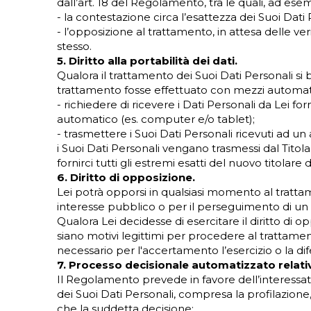
dall’art. 18 del Regolamento, tra le quali, ad ese
- la contestazione circa l’esattezza dei Suoi Dati P
- l’opposizione al trattamento, in attesa delle ve
stesso.
5. Diritto alla portabilità dei dati.
Qualora il trattamento dei Suoi Dati Personali si
trattamento fosse effettuato con mezzi automatiz
- richiedere di ricevere i Dati Personali da Lei fo
automatico (es. computer e/o tablet);
- trasmettere i Suoi Dati Personali ricevuti ad u
i Suoi Dati Personali vengano trasmessi dal Titol
fornirci tutti gli estremi esatti del nuovo titolar
6. Diritto di opposizione.
Lei potrà opporsi in qualsiasi momento al trattam
interesse pubblico o per il perseguimento di un in
Qualora Lei decidesse di esercitare il diritto di op
siano motivi legittimi per procedere al trattamento 
necessario per l'accertamento l’esercizio o la difes
7. Processo decisionale automatizzato relativ
Il Regolamento prevede in favore dell’interessa
dei Suoi Dati Personali, compresa la profilazione
che la suddetta decisione: