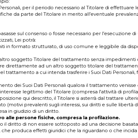
mpio:
ersonali, per il periodo necessario al Titolare di effettuare le
rifiche da parte del Titolare in merito all’eventuale prevalen
 basasse sul consenso o fosse necessario per l’esecuzione di 
zati, Lei potrà:
rniti in formato strutturato, di uso comune e leggibile da disp
n altro soggetto Titolare del trattamento senza impedimenti d
are direttamente ad un altro soggetto titolare del trattament
e del trattamento a cui intenda trasferire i Suoi Dati Personali
ento dei Suoi Dati Personali qualora il trattamento venisse ef
teresse legittimo del Titolare (compresa l'attività di profila
posizione qui descritto, il Titolare si asterrà dal trattare ul
(motivi prevalenti sugli interessi, sui diritti e sulle libertà 
a in giudizio di un diritto.
o alle persone fisiche, compresa la profilazione.
to il diritto di non essere sottoposto ad una decisione bas
, che produca effetti giuridici che la riguardano o che incid