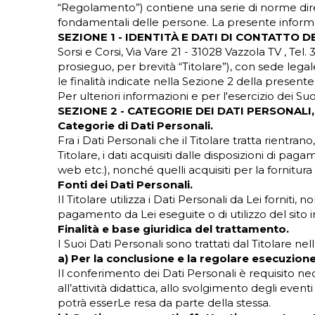
“Regolamento”) contiene una serie di norme dirette
fondamentali delle persone. La presente informat
SEZIONE 1 - IDENTITÀ E DATI DI CONTATTO 
Sorsi e Corsi, Via Vare 21 - 31028 Vazzola TV , 
prosieguo, per brevità “Titolare”), con sede legal
le finalità indicate nella Sezione 2 della presente
Per ulteriori informazioni e per l'esercizio dei Suo
SEZIONE 2 - CATEGORIE DEI DATI PERSONALI
Categorie di Dati Personali.
Fra i Dati Personali che il Titolare tratta rientrano
Titolare, i dati acquisiti dalle disposizioni di pagam
web etc.), nonché quelli acquisiti per la fornitura 
Fonti dei Dati Personali.
Il Titolare utilizza i Dati Personali da Lei fornit
pagamento da Lei eseguite o di utilizzo del sito i
Finalità e base giuridica del trattamento.
I Suoi Dati Personali sono trattati dal Titolare nel
a) Per la conclusione e la regolare esecuzione
Il conferimento dei Dati Personali è requisito ne
all’attività didattica, allo svolgimento degli even
potrà esserLe resa da parte della stessa.