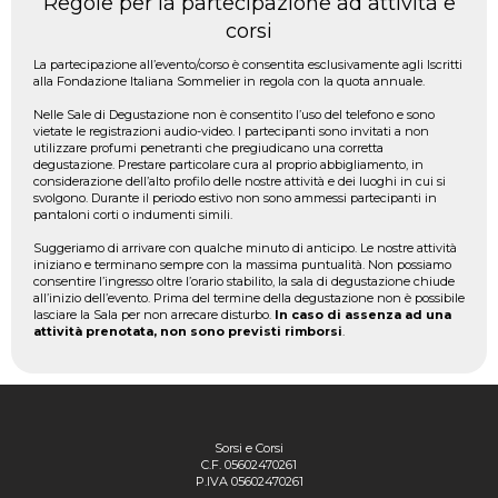
Regole per la partecipazione ad attività e
corsi
La partecipazione all’evento/corso è consentita esclusivamente agli Iscritti
alla Fondazione Italiana Sommelier in regola con la quota annuale.
Nelle Sale di Degustazione non è consentito l’uso del telefono e sono
vietate le registrazioni audio-video. I partecipanti sono invitati a non
utilizzare profumi penetranti che pregiudicano una corretta
degustazione. Prestare particolare cura al proprio abbigliamento, in
considerazione dell’alto profilo delle nostre attività e dei luoghi in cui si
svolgono. Durante il periodo estivo non sono ammessi partecipanti in
pantaloni corti o indumenti simili.
Suggeriamo di arrivare con qualche minuto di anticipo. Le nostre attività
iniziano e terminano sempre con la massima puntualità. Non possiamo
consentire l’ingresso oltre l’orario stabilito, la sala di degustazione chiude
all’inizio dell’evento. Prima del termine della degustazione non è possibile
lasciare la Sala per non arrecare disturbo.
In caso di assenza ad una
attività prenotata, non sono previsti rimborsi
.
Sorsi e Corsi
C.F. 05602470261
P.IVA 05602470261